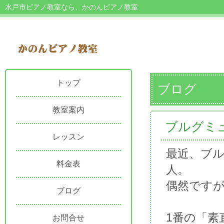
水戸市ピアノ教室なら、かのんピアノ教室
トップ
ブログ
教室案内
ブルグミ
レッスン
最近、ブル
料金表
人。
偶然です
ブログ
1番の「素
お問合せ