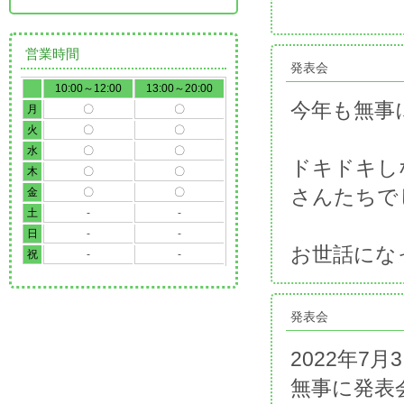
営業時間
発表会
10:00～12:00
13:00～20:00
今年も無事
月
〇
〇
火
〇
〇
水
〇
〇
ドキドキし
木
〇
〇
さんたちで
金
〇
〇
土
-
-
日
-
-
お世話にな
祝
-
-
発表会
2022年7月
無事に発表