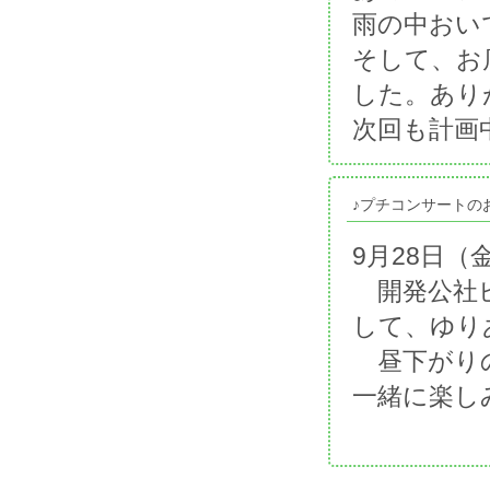
雨の中おい
そして、お
した。あり
次回も計画
♪プチコンサートの
9月28日（
開発公社ビ
して、ゆり
昼下がりの
一緒に楽し